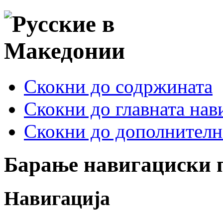
Скокни до содржината
Скокни до главната нав
Скокни до дополнителн
Барање навигациски 
Навигација