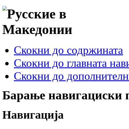
Скокни до содржината
Скокни до главната нав
Скокни до дополнителн
Барање навигациски 
Навигација