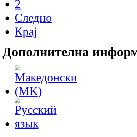
2
Следно
Крај
Дополнителна инфор