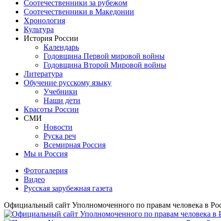
Соотечественники за рубежом
Соотечественники в Македонии
Хронология
Культура
История России
Календарь
Годовщина Первой мировой войны
Годовщина Второй Мировой войны
Литература
Обучение русскому языку
Учебники
Наши дети
Красоты России
СМИ
Новости
Руска реч
Всемирная Рoссия
Мы и Россия
Фотогалерия
Видео
Русская зарубежная газета
Официальный сайт Уполномоченного по правам человека в Ро