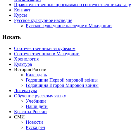
Правительственные программы о соотечественниках за 
Контакт
Курсы
Русское культурное наследие
Русское культурное наследие в Македонии
Искать
Соотечественники за рубежом
Соотечественники в Македонии
Хронология
Культура
История России
Календарь
Годовщина Первой мировой войны
Годовщина Второй Мировой войны
Литература
Обучение русскому языку
Учебники
Наши дети
Красоты России
СМИ
Новости
Руска реч