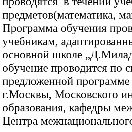
проводятся в течении уче
предметов(математика, ма
Программа обучения пров
учебникам, адаптированн
основно
й
школе „Д.Милад
обучение проводитс
я
по
с
предложенно
й
программе 
г.Москвы,
Московского и
образования,
кафедр
ы
меж
Центра
межнациональног