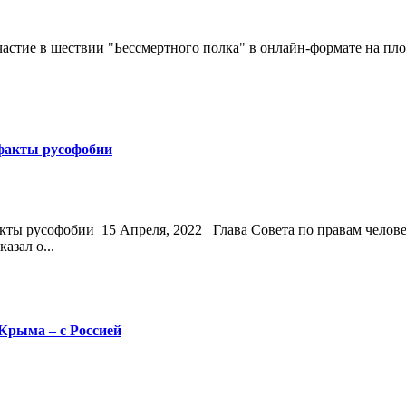
стие в шествии "Бессмертного полка" в онлайн-формате на площ
факты русофобии
ты русофобии 15 Апреля, 2022 Глава Совета по правам челов
азал о...
 Крыма – с Россией