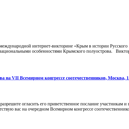
 международной интернет-викторине «Крым в истории Русского 
 национальными особенностями Крымского полуострова. Виктор
 на VII Всемирном конгрессе соотечественников, Москва, 15
зрешите огласить его приветственное послание участникам и г
твую вас на очередном Всемирном конгрессе соотечественников