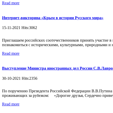
Read more
Интернет-викторина «Крым в истории Русского мира»
15-11-2021 Hits:3062
Приглашаем российских соотечественников принять участие в
познакомиться с историческими, культурными, природными и
Read more
Выступление Министра иностранных дел России С.В.Лаврова
30-10-2021 Hits:2356
По поручению Президента Российской Федерации В.В.Путина ра
проживающих за рубежом: «Дорогие друзья, Сердечно приветс
Read more