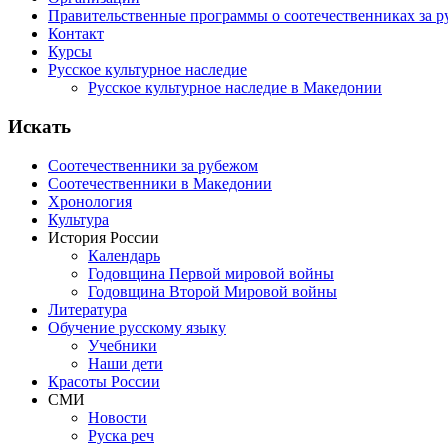
Правительственные программы о соотечественниках за 
Контакт
Курсы
Русское культурное наследие
Русское культурное наследие в Македонии
Искать
Соотечественники за рубежом
Соотечественники в Македонии
Хронология
Культура
История России
Календарь
Годовщина Первой мировой войны
Годовщина Второй Мировой войны
Литература
Обучение русскому языку
Учебники
Наши дети
Красоты России
СМИ
Новости
Руска реч