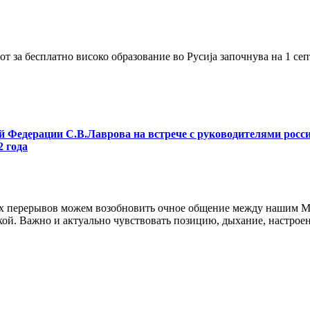
т за бесплатно високо образование во Русија започнува на 1 сеп
й Федерации С.В.Лаврова на встрече с руководителями росс
 года
ых перерывов можем возобновить очное общение между нашим М
. Важно и актуально чувствовать позицию, дыхание, настроени