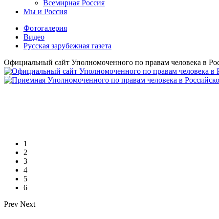
Всемирная Рoссия
Мы и Россия
Фотогалерия
Видео
Русская зарубежная газета
Официальный сайт Уполномоченного по правам человека в Ро
1
2
3
4
5
6
Prev
Next